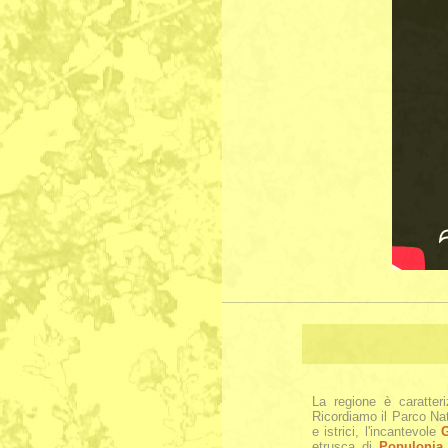
La regione è caratter
Ricordiamo il Parco Na
e istrici, l'incantevole
G
etrusca di
Populonia