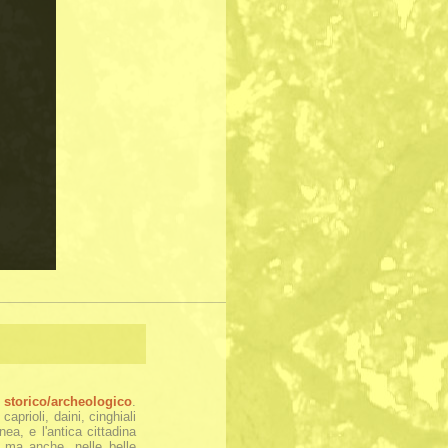
e
storico/archeologico
.
aprioli, daini, cinghiali
ea, e l'antica cittadina
, ma anche, nelle belle