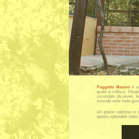
Poggetto Masino
è un
quale si colloca. Situa
circondato da uliveti, b
estende nelle belle giorn
Un grazie caloroso e s
questo splendido video