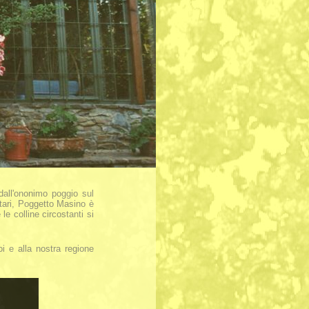
dall'ononimo poggio sul
ttari, Poggetto Masino è
le colline circostanti si
i e alla nostra regione