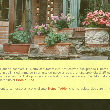
 antico casolare in pietra accuratamente ristrutturato che prende il nome 
to in collina ed immerso in un grande parco al centro di una proprietà di 20 e
oschi e pascoli. Dalla proprietà si gode di una ampia veduta che dalla valle e 
ate fino all'
Isola d'Elba
.
entito al nostro amico e cliente
Heinz Tobler
che ha voluto dedicare a no