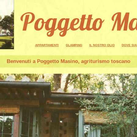
Poggetto M
APPARTAMENTI
GLAMPING
IL NOSTRO OLIO
DOVE SI
Benvenuti a
Poggetto Masino
, agriturismo toscano