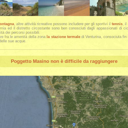
ontagna
, altre attività ricreative possono includere per gli sportivi il
tennis
, il
rnia ed il distretto circostante sono ben conosciuti dagli appassionati di cicl
ità dei percorsi possibili.
re fra le amenità della zona
la stazione termale
di Venturina, consociuta fin 
 delle sue acque.
Poggetto Masino
non è difficile da raggiungere