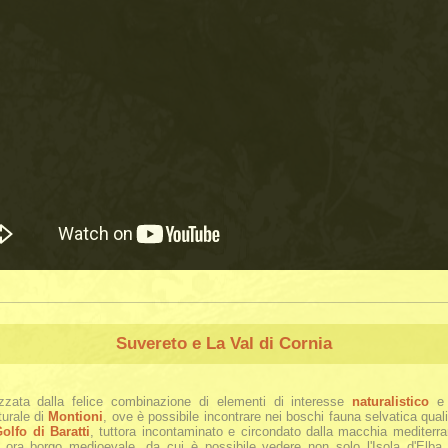
Suvereto e La Val di Cornia
izzata dalla felice combinazione di elementi di interesse
naturalistico
turale di
Montioni
, ove è possibile incontrare nei boschi fauna selvatica quali c
olfo di Baratti
, tuttora incontaminato e circondato dalla macchia mediterran
, ora borgo medioevale, da cui è possibile vedere non solo l'Isola d'Elba