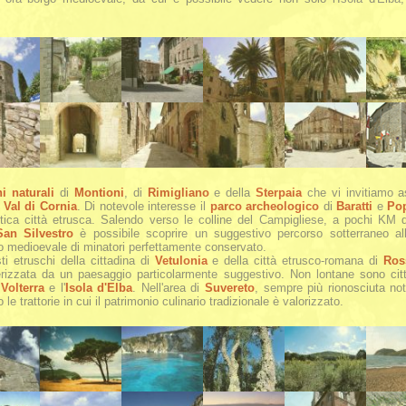
i naturali
di
Montioni
, di
Rimigliano
e della
Sterpaia
che vi invitiamo a
a
Val di Cornia
. Di notevole interesse il
parco archeologico
di
Baratti
e
Po
 antica città etrusca. Salendo verso le colline del Campigliese, a pochi KM
San Silvestro
è possibile scoprire un suggestivo percorso sotterraneo all'
io medioevale di minatori perfettamente conservato.
sti etruschi della cittadina di
Vetulonia
e della città etrusco-romana di
Ros
rizzata da un paesaggio particolarmente suggestivo. Non lontane sono città
,
Volterra
e l'
Isola d'Elba
. Nell'area di
Suvereto
, sempre più rionosciuta nota 
e trattorie in cui il patrimonio culinario tradizionale è valorizzato.