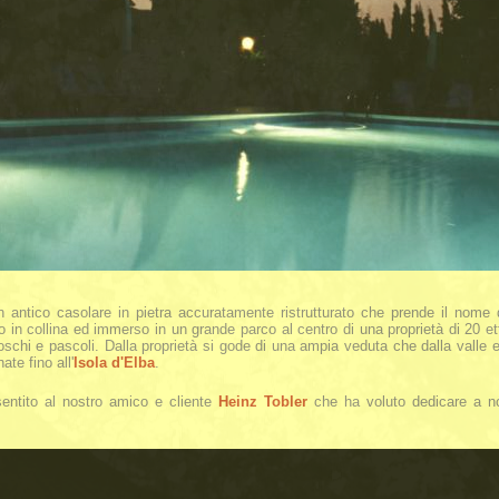
 antico casolare in pietra accuratamente ristrutturato che prende il nome 
to in collina ed immerso in un grande parco al centro di una proprietà di 20 e
oschi e pascoli. Dalla proprietà si gode di una ampia veduta che dalla valle e 
ate fino all'
Isola d'Elba
.
entito al nostro amico e cliente
Heinz Tobler
che ha voluto dedicare a no