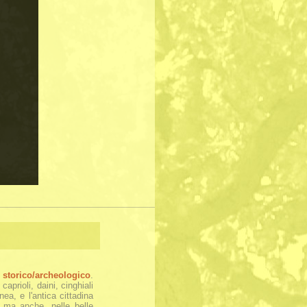
e
storico/archeologico
.
aprioli, daini, cinghiali
ea, e l'antica cittadina
, ma anche, nelle belle