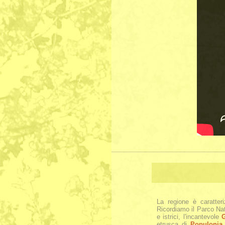
La regione è caratter
Ricordiamo il Parco Na
e istrici, l'incantevole
G
etrusca di
Populonia