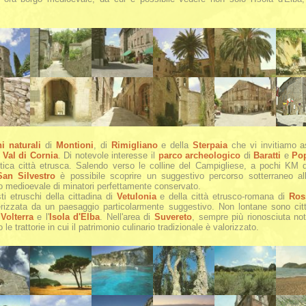
i naturali
di
Montioni
, di
Rimigliano
e della
Sterpaia
che vi invitiamo a
a
Val di Cornia
. Di notevole interesse il
parco archeologico
di
Baratti
e
Po
 antica città etrusca. Salendo verso le colline del Campigliese, a pochi KM
San Silvestro
è possibile scoprire un suggestivo percorso sotterraneo all'
io medioevale di minatori perfettamente conservato.
sti etruschi della cittadina di
Vetulonia
e della città etrusco-romana di
Ros
rizzata da un paesaggio particolarmente suggestivo. Non lontane sono città
,
Volterra
e l'
Isola d'Elba
. Nell'area di
Suvereto
, sempre più rionosciuta nota 
e trattorie in cui il patrimonio culinario tradizionale è valorizzato.