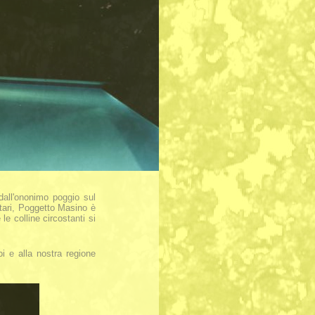
dall'ononimo poggio sul
ttari, Poggetto Masino è
le colline circostanti si
i e alla nostra regione