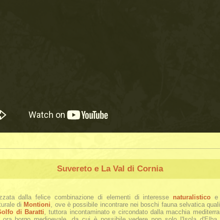
Suvereto e La Val di Cornia
izzata dalla felice combinazione di elementi di interesse
naturalistico
turale di
Montioni
, ove è possibile incontrare nei boschi fauna selvatica quali c
olfo di Baratti
, tuttora incontaminato e circondato dalla macchia mediterran
, ora borgo medioevale, da cui è possibile vedere non solo l'Isola d'Elba