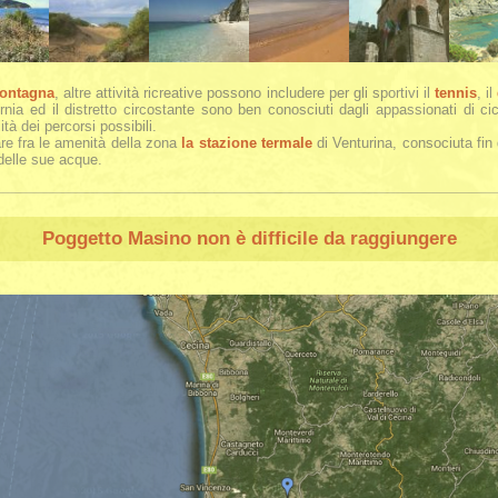
ontagna
, altre attività ricreative possono includere per gli sportivi il
tennis
, il
rnia ed il distretto circostante sono ben conosciuti dagli appassionati di cicl
ità dei percorsi possibili.
re fra le amenità della zona
la stazione termale
di Venturina, consociuta fin 
 delle sue acque.
Poggetto Masino
non è difficile da raggiungere