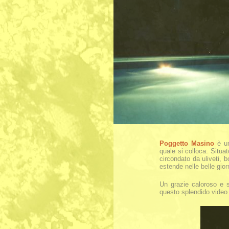
Poggetto Masino
è un
quale si colloca. Situa
circondato da uliveti, b
estende nelle belle giorn
Un grazie caloroso e s
questo splendido video