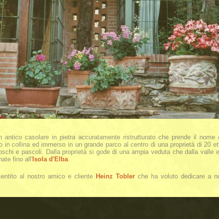
 antico casolare in pietra accuratamente ristrutturato che prende il nome 
to in collina ed immerso in un grande parco al centro di una proprietà di 20 e
oschi e pascoli. Dalla proprietà si gode di una ampia veduta che dalla valle e 
ate fino all'
Isola d'Elba
.
entito al nostro amico e cliente
Heinz Tobler
che ha voluto dedicare a no