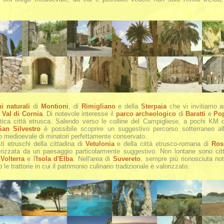
i naturali
di
Montioni
, di
Rimigliano
e della
Sterpaia
che vi invitiamo a
a
Val di Cornia
. Di notevole interesse il
parco archeologico
di
Baratti
e
Po
 antica città etrusca. Salendo verso le colline del Campigliese, a pochi KM
San Silvestro
è possibile scoprire un suggestivo percorso sotterraneo all'
io medioevale di minatori perfettamente conservato.
sti etruschi della cittadina di
Vetulonia
e della città etrusco-romana di
Ros
rizzata da un paesaggio particolarmente suggestivo. Non lontane sono città
,
Volterra
e l'
Isola d'Elba
. Nell'area di
Suvereto
, sempre più rionosciuta nota 
e trattorie in cui il patrimonio culinario tradizionale è valorizzato.