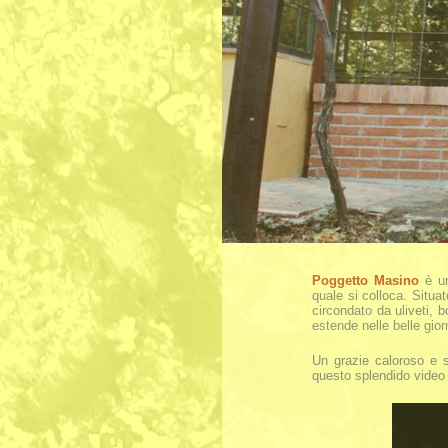
Poggetto Masino
è un
quale si colloca. Situa
circondato da uliveti, b
estende nelle belle giorn
Un grazie caloroso e s
questo splendido video