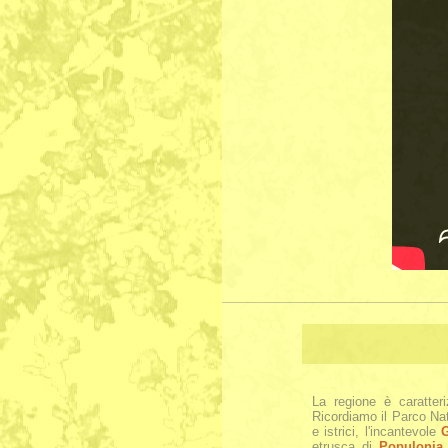
La regione è caratter
Ricordiamo il Parco Na
e istrici, l'incantevole
G
etrusca di
Populonia