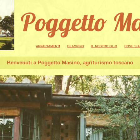
Poggetto M
APPARTAMENTI
GLAMPING
IL NOSTRO OLIO
DOVE SI
Benvenuti a
Poggetto Masino
, agriturismo toscano