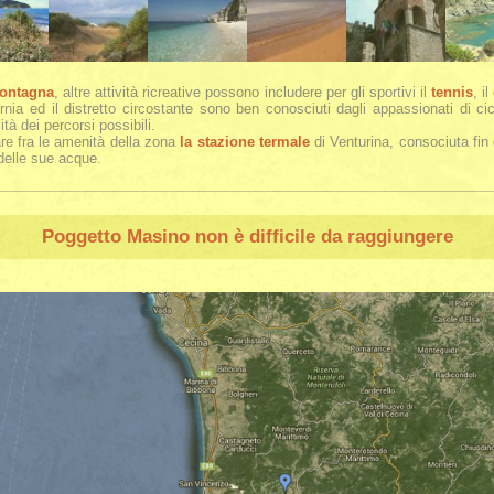
ontagna
, altre attività ricreative possono includere per gli sportivi il
tennis
, il
rnia ed il distretto circostante sono ben conosciuti dagli appassionati di cicl
ità dei percorsi possibili.
re fra le amenità della zona
la stazione termale
di Venturina, consociuta fin 
 delle sue acque.
Poggetto Masino
non è difficile da raggiungere