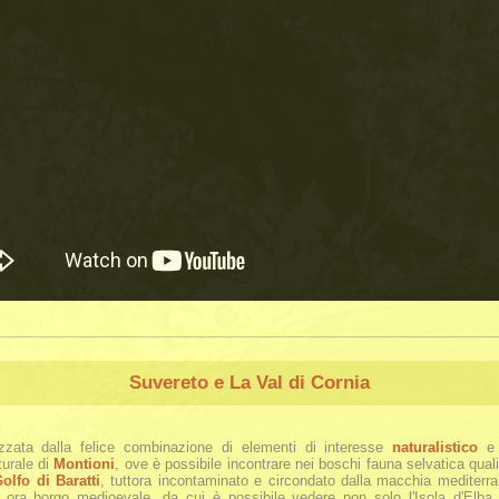
Suvereto e La Val di Cornia
izzata dalla felice combinazione di elementi di interesse
naturalistico
turale di
Montioni
, ove è possibile incontrare nei boschi fauna selvatica quali c
olfo di Baratti
, tuttora incontaminato e circondato dalla macchia mediterran
, ora borgo medioevale, da cui è possibile vedere non solo l'Isola d'Elba