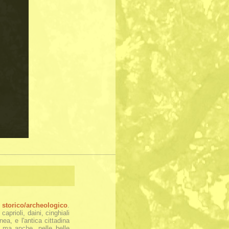
e
storico/archeologico
.
aprioli, daini, cinghiali
ea, e l'antica cittadina
, ma anche, nelle belle