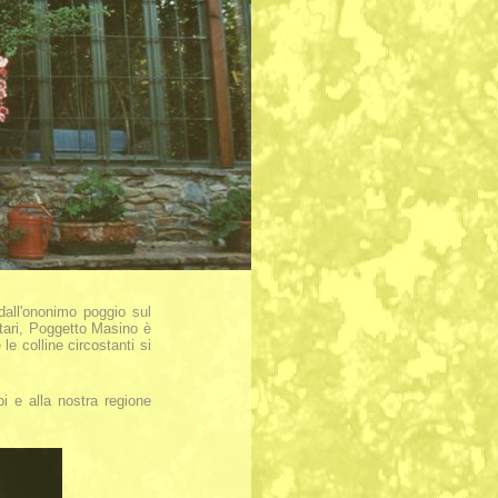
dall'ononimo poggio sul
ttari, Poggetto Masino è
le colline circostanti si
i e alla nostra regione