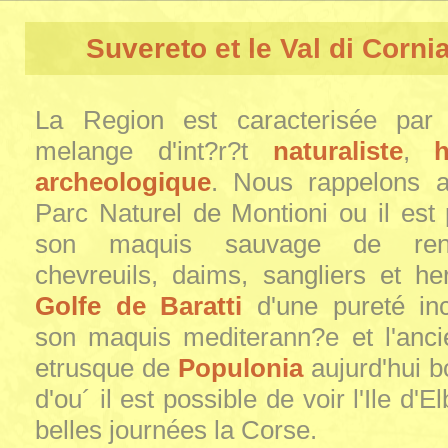
Suvereto et le Val di Corni
La Region est caracterisée par
melange d'int?r?t
naturaliste
,
h
archeologique
. Nous rappelons a
Parc Naturel de Montioni ou il est
son maquis sauvage de renc
chevreuils, daims, sangliers et h
Golfe de Baratti
d'une pureté in
son maquis mediterann?e et l'ancie
etrusque de
Populonia
aujurd'hui b
d'ou´ il est possible de voir l'Ile d'E
belles journées la Corse.