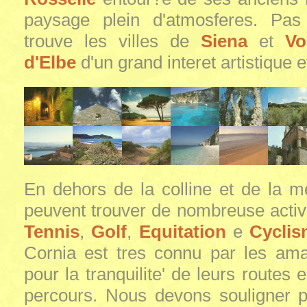
paysage plein d'atmosferes. Pas
trouve les villes de
Siena
et
Vo
d'Elbe
d'un grand interet artistique et
En dehors de la colline et de la me
peuvent trouver de nombreuse activi
Tennis
,
Golf
,
Equitation
e
Cycli
Cornia est tres connu par les amat
pour la tranquilite' de leurs routes e
percours. Nous devons souligner p