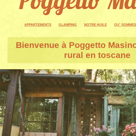
APPARTEMENTS
GLAMPING
NOTRE HUILE
OU´ SOMMES
Bienvenue à
Poggetto Masin
rural en toscane