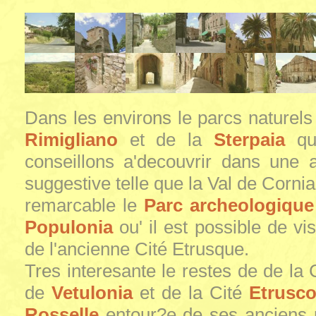
Dans les environs le parcs naturel
Rimigliano
et de la
Sterpaia
qu
conseillons a'decouvrir dans une 
suggestive telle que la Val de Cornia
remarcable le
Parc archeologique
Populonia
ou' il est possible de vis
de l'ancienne Cité Etrusque.
Tres interesante le restes de de la 
de
Vetulonia
et de la Cité
Etrusc
Rosselle
entour?e de ses anciens