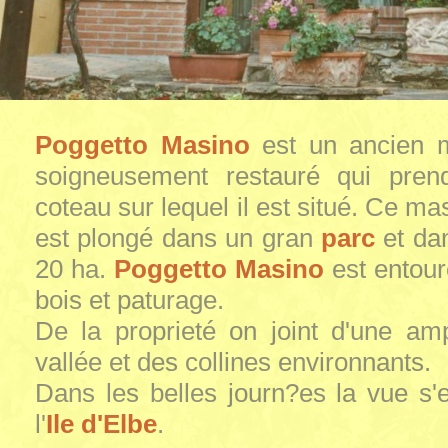
Poggetto Masino
est un ancien m
soigneusement restauré qui pre
coteau sur lequel il est situé. Ce mas
est plongé dans un gran
parc
et da
20 ha.
Poggetto Masino
est entouré
bois et paturage.
De la proprieté on joint d'une am
vallée et des collines environnants.
Dans les belles journ?es la vue s'
l'
Ile d'Elbe
.