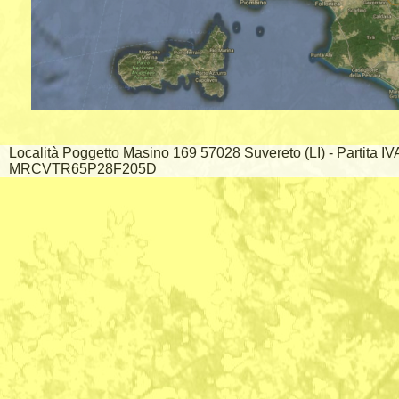
Località Poggetto Masino 169 57028 Suvereto (LI) - Partita I
MRCVTR65P28F205D