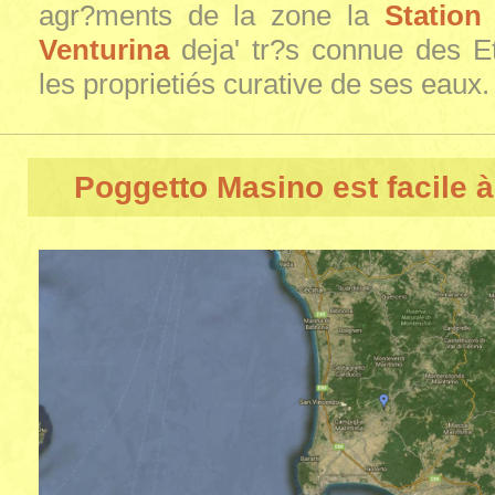
agr?ments de la zone la
Station
Venturina
deja' tr?s connue des E
les proprietiés curative de ses eaux.
Poggetto Masino
est facile à