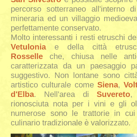
percorso sotterraneo all'interno d
mineraria ed un villaggio medioeva
perfettamente conservato.
Molto interessanti i resti etruschi del
Vetulonia
e della città etrusc
Rosselle
che, chiusa nelle ant
caratterizzata da un paesaggio pa
suggestivo. Non lontane sono città
artistico culturale come
Siena
,
Vol
d'Elba
. Nell'area di
Suvereto
,
rionosciuta nota per i vini e gli oli
numerose sono le trattorie in cui 
culinario tradizionale è valorizzato.