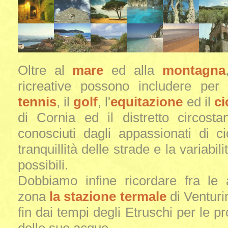
Oltre al
mare
ed alla
montagna
ricreative possono includere per g
tennis
, il
golf
, l'
equitazione
ed il
ci
di Cornia ed il distretto circost
conosciuti dagli appassionati di c
tranquillità delle strade e la variabil
possibili.
Dobbiamo infine ricordare fra le 
zona
la stazione termale
di Venturi
fin dai tempi degli Etruschi per le pr