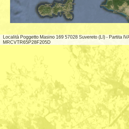
Località Poggetto Masino 169 57028 Suvereto (LI) - Partita I
MRCVTR65P28F205D