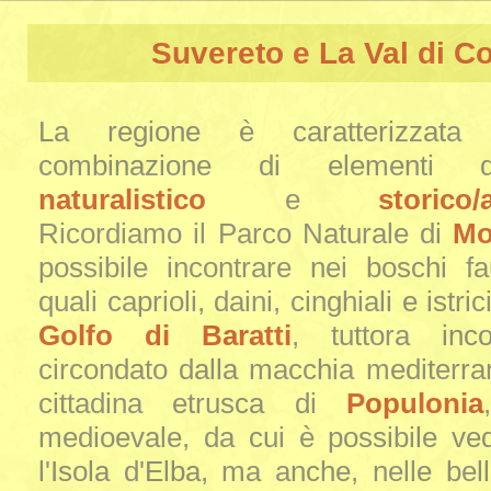
Suvereto e La Val di C
La regione è caratterizzata 
combinazione di elementi d
naturalistico
e
storico/
Ricordiamo il Parco Naturale di
Mo
possibile incontrare nei boschi fa
quali caprioli, daini, cinghiali e istric
Golfo di Baratti
, tuttora inc
circondato dalla macchia mediterran
cittadina etrusca di
Populonia
medioevale, da cui è possibile ve
l'Isola d'Elba, ma anche, nelle bell