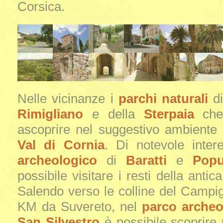
Corsica.
Nelle vicinanze i
parchi naturali
d
Rimigliano
e della
Sterpaia
che 
ascoprire nel suggestivo ambiente 
Val di Cornia
. Di notevole inter
archeologico
di
Baratti
e
Popu
possibile visitare i resti della antica
Salendo verso le colline del Campig
KM da Suvereto, nel
parco archeo
San Silvestro
è possibile scoprire