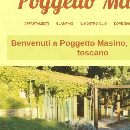
APPARTAMENTI
GLAMPING
IL NOSTRO OLIO
DOVE SI
Benvenuti a
Poggetto Masino
,
toscano