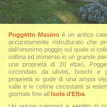
Poggetto Masino
è un antico caso
accuratamente ristrutturato che p
dall'ononimo poggio sul quale si coll
collina ed immerso in un grande parc
una proprietà di 20 ettari, Pogg
circondato da uliveti, boschi e p
proprietà si gode di una ampia ved
valle e le colline circostanti si este
giornate fino all'
Isola d'Elba
.
Un grazie caloroso e sentito al n