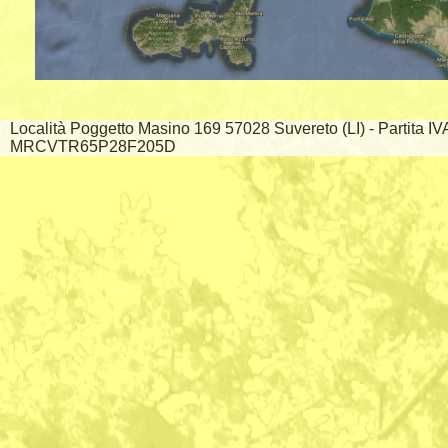
Località Poggetto Masino 169 57028 Suvereto (LI) - Partita I
MRCVTR65P28F205D