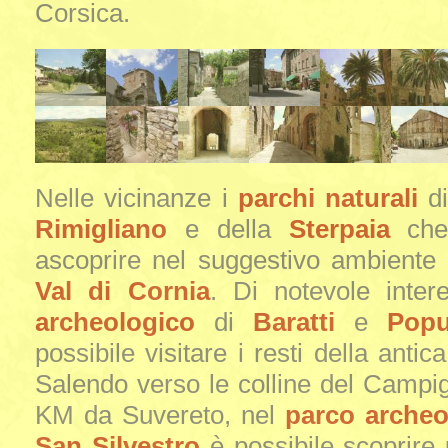
Corsica.
Nelle vicinanze i
parchi naturali
d
Rimigliano
e della
Sterpaia
che 
ascoprire nel suggestivo ambiente 
Val di Cornia
. Di notevole inter
archeologico
di
Baratti
e
Popu
possibile visitare i resti della antica
Salendo verso le colline del Campig
KM da Suvereto, nel
parco archeo
San Silvestro
è possibile scoprire