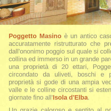
Poggetto Masino
è un antico caso
accuratamente ristrutturato che p
dall'ononimo poggio sul quale si coll
collina ed immerso in un grande parc
una proprietà di 20 ettari, Pogg
circondato da uliveti, boschi e p
proprietà si gode di una ampia ved
valle e le colline circostanti si este
giornate fino all'
Isola d'Elba
.
Un grazie caloroso e sentito al n