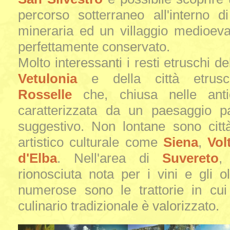
percorso sotterraneo all'interno d
mineraria ed un villaggio medioeva
perfettamente conservato.
Molto interessanti i resti etruschi del
Vetulonia
e della città etrusc
Rosselle
che, chiusa nelle ant
caratterizzata da un paesaggio pa
suggestivo. Non lontane sono città
artistico culturale come
Siena
,
Vol
d'Elba
. Nell'area di
Suvereto
,
rionosciuta nota per i vini e gli oli
numerose sono le trattorie in cui 
culinario tradizionale è valorizzato.