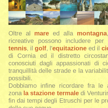
Oltre al
mare
ed alla
montagna
ricreative possono includere per g
tennis
, il
golf
, l'
equitazione
ed il
ci
di Cornia ed il distretto circost
conosciuti dagli appassionati di c
tranquillità delle strade e la variabil
possibili.
Dobbiamo infine ricordare fra le 
zona
la stazione termale
di Venturi
fin dai tempi degli Etruschi per le pr