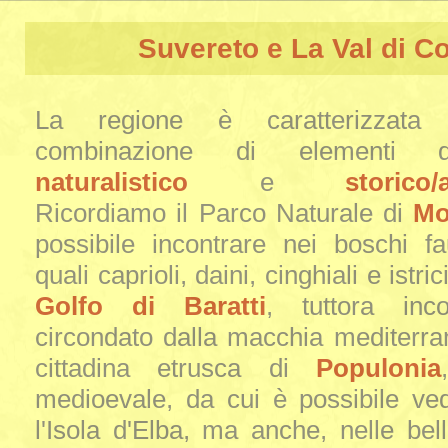
Suvereto e La Val di C
La regione è caratterizzata 
combinazione di elementi d
naturalistico
e
storico/
Ricordiamo il Parco Naturale di
Mo
possibile incontrare nei boschi fa
quali caprioli, daini, cinghiali e istric
Golfo di Baratti
, tuttora inc
circondato dalla macchia mediterran
cittadina etrusca di
Populonia
medioevale, da cui è possibile ve
l'Isola d'Elba, ma anche, nelle bell