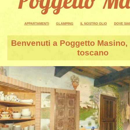
APPARTAMENTI
GLAMPING
IL NOSTRO OLIO
DOVE SI
Benvenuti a
Poggetto Masino
,
toscano