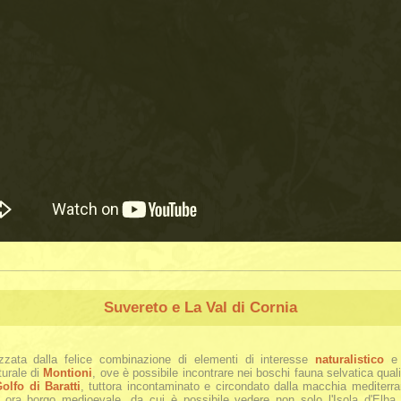
Suvereto e La Val di Cornia
izzata dalla felice combinazione di elementi di interesse
naturalistico
turale di
Montioni
, ove è possibile incontrare nei boschi fauna selvatica quali c
olfo di Baratti
, tuttora incontaminato e circondato dalla macchia mediterran
, ora borgo medioevale, da cui è possibile vedere non solo l'Isola d'Elba