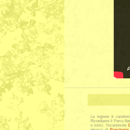
La regione è caratter
Ricordiamo il Parco Na
e istrici, l'incantevole
G
etrusca di
Populonia