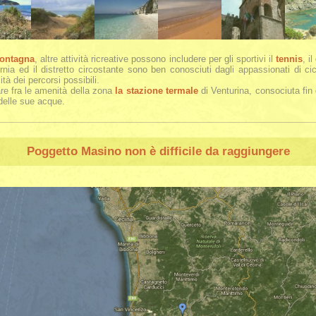
ontagna
, altre attività ricreative possono includere per gli sportivi il
tennis
, il
rnia ed il distretto circostante sono ben conosciuti dagli appassionati di cicl
ità dei percorsi possibili.
re fra le amenità della zona
la stazione termale
di Venturina, consociuta fin 
 delle sue acque.
Poggetto Masino
non è difficile da raggiungere