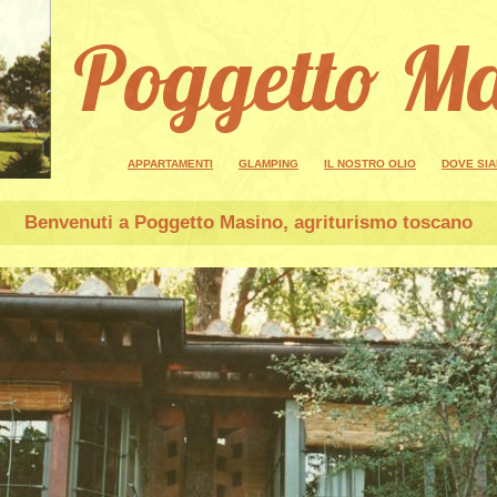
Poggetto M
APPARTAMENTI
GLAMPING
IL NOSTRO OLIO
DOVE SI
Benvenuti a
Poggetto Masino
, agriturismo toscano