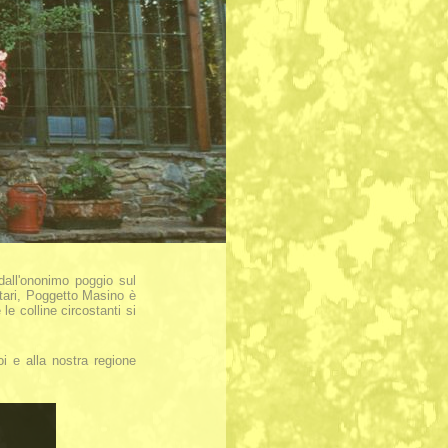
dall'ononimo poggio sul
ttari, Poggetto Masino è
le colline circostanti si
i e alla nostra regione