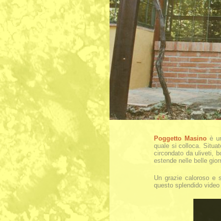
Poggetto Masino
è un
quale si colloca. Situa
circondato da uliveti, b
estende nelle belle giorn
Un grazie caloroso e s
questo splendido video