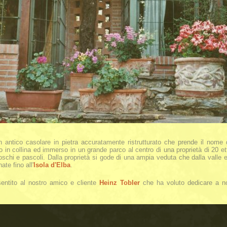
 antico casolare in pietra accuratamente ristrutturato che prende il nome 
to in collina ed immerso in un grande parco al centro di una proprietà di 20 e
oschi e pascoli. Dalla proprietà si gode di una ampia veduta che dalla valle e 
ate fino all'
Isola d'Elba
.
entito al nostro amico e cliente
Heinz Tobler
che ha voluto dedicare a no