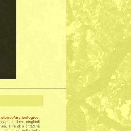
e
storico/archeologico
.
aprioli, daini, cinghiali
ea, e l'antica cittadina
, ma anche, nelle belle