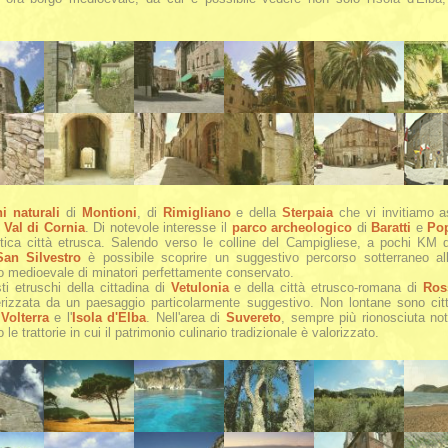
i naturali
di
Montioni
, di
Rimigliano
e della
Sterpaia
che vi invitiamo a
a
Val di Cornia
. Di notevole interesse il
parco archeologico
di
Baratti
e
Po
 antica città etrusca. Salendo verso le colline del Campigliese, a pochi KM
San Silvestro
è possibile scoprire un suggestivo percorso sotterraneo all'
io medioevale di minatori perfettamente conservato.
sti etruschi della cittadina di
Vetulonia
e della città etrusco-romana di
Ros
rizzata da un paesaggio particolarmente suggestivo. Non lontane sono città
,
Volterra
e l'
Isola d'Elba
. Nell'area di
Suvereto
, sempre più rionosciuta nota 
e trattorie in cui il patrimonio culinario tradizionale è valorizzato.