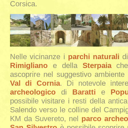
Corsica.
Nelle vicinanze i
parchi naturali
d
Rimigliano
e della
Sterpaia
che 
ascoprire nel suggestivo ambiente 
Val di Cornia
. Di notevole inter
archeologico
di
Baratti
e
Popu
possibile visitare i resti della antica
Salendo verso le colline del Campig
KM da Suvereto, nel
parco archeo
San Silvestro
è possibile scoprire