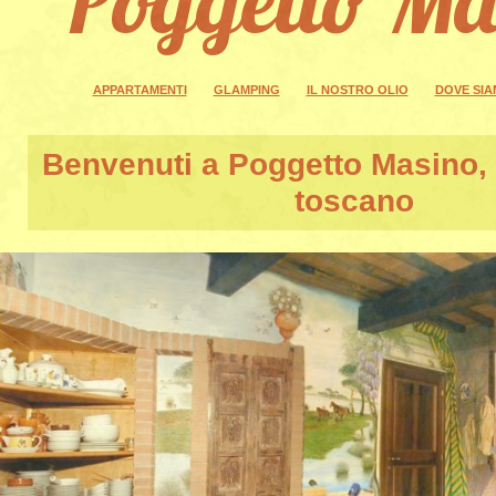
APPARTAMENTI
GLAMPING
IL NOSTRO OLIO
DOVE SI
Benvenuti a
Poggetto Masino
,
toscano