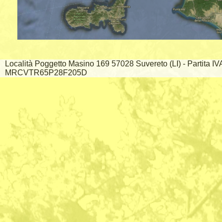
Località Poggetto Masino 169 57028 Suvereto (LI) - Partita I
MRCVTR65P28F205D