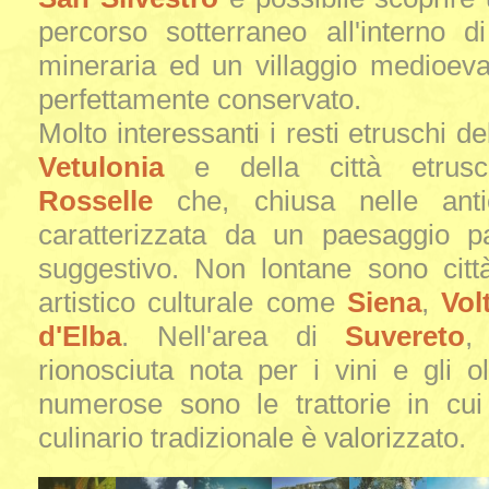
percorso sotterraneo all'interno d
mineraria ed un villaggio medioeva
perfettamente conservato.
Molto interessanti i resti etruschi del
Vetulonia
e della città etrusc
Rosselle
che, chiusa nelle ant
caratterizzata da un paesaggio pa
suggestivo. Non lontane sono città
artistico culturale come
Siena
,
Vol
d'Elba
. Nell'area di
Suvereto
,
rionosciuta nota per i vini e gli oli
numerose sono le trattorie in cui 
culinario tradizionale è valorizzato.