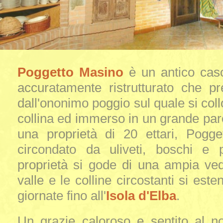
Poggetto Masino
è un antico caso
accuratamente ristrutturato che p
dall'ononimo poggio sul quale si coll
collina ed immerso in un grande parc
una proprietà di 20 ettari, Pogg
circondato da uliveti, boschi e p
proprietà si gode di una ampia ved
valle e le colline circostanti si este
giornate fino all'
Isola d'Elba
.
Un grazie caloroso e sentito al n