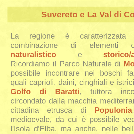
Suvereto e La Val di C
La regione è caratterizzata 
combinazione di elementi d
naturalistico
e
storico/
Ricordiamo il Parco Naturale di
Mo
possibile incontrare nei boschi fa
quali caprioli, daini, cinghiali e istric
Golfo di Baratti
, tuttora inc
circondato dalla macchia mediterran
cittadina etrusca di
Populonia
medioevale, da cui è possibile ve
l'Isola d'Elba, ma anche, nelle bell