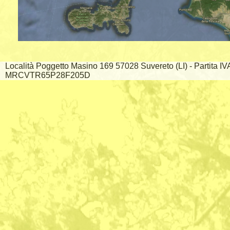
Località Poggetto Masino 169 57028 Suvereto (LI) - Partita I
MRCVTR65P28F205D