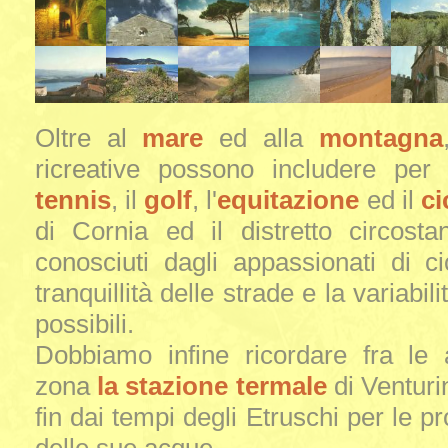
Oltre al
mare
ed alla
montagna
ricreative possono includere per g
tennis
, il
golf
, l'
equitazione
ed il
ci
di Cornia ed il distretto circost
conosciuti dagli appassionati di c
tranquillità delle strade e la variabil
possibili.
Dobbiamo infine ricordare fra le 
zona
la stazione termale
di Venturi
fin dai tempi degli Etruschi per le pr