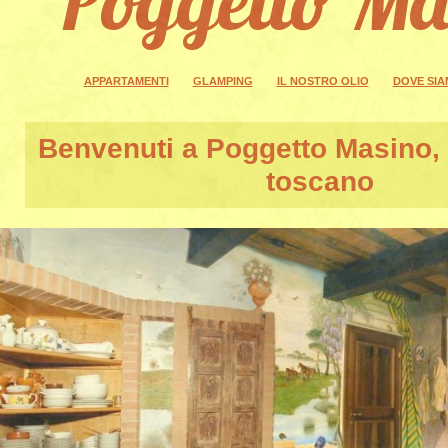
APPARTAMENTI
GLAMPING
IL NOSTRO OLIO
DOVE SI
Benvenuti a
Poggetto Masino
,
toscano