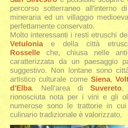
percorso sotterraneo all'interno d
mineraria ed un villaggio medioeva
perfettamente conservato.
Molto interessanti i resti etruschi del
Vetulonia
e della città etrusc
Rosselle
che, chiusa nelle ant
caratterizzata da un paesaggio pa
suggestivo. Non lontane sono città
artistico culturale come
Siena
,
Vol
d'Elba
. Nell'area di
Suvereto
,
rionosciuta nota per i vini e gli oli
numerose sono le trattorie in cui 
culinario tradizionale è valorizzato.