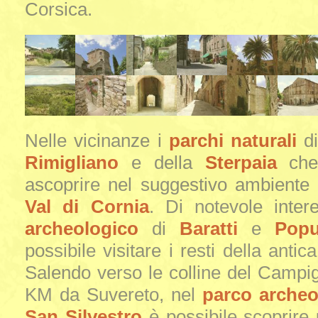
Corsica.
Nelle vicinanze i
parchi naturali
d
Rimigliano
e della
Sterpaia
che 
ascoprire nel suggestivo ambiente 
Val di Cornia
. Di notevole inter
archeologico
di
Baratti
e
Popu
possibile visitare i resti della antica
Salendo verso le colline del Campig
KM da Suvereto, nel
parco archeo
San Silvestro
è possibile scoprire