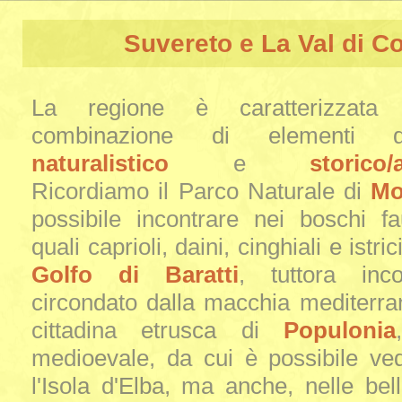
Suvereto e La Val di C
La regione è caratterizzata 
combinazione di elementi d
naturalistico
e
storico/
Ricordiamo il Parco Naturale di
Mo
possibile incontrare nei boschi fa
quali caprioli, daini, cinghiali e istric
Golfo di Baratti
, tuttora inc
circondato dalla macchia mediterran
cittadina etrusca di
Populonia
medioevale, da cui è possibile ve
l'Isola d'Elba, ma anche, nelle bell