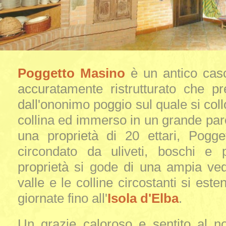
Poggetto Masino
è un antico caso
accuratamente ristrutturato che p
dall'ononimo poggio sul quale si coll
collina ed immerso in un grande parc
una proprietà di 20 ettari, Pogg
circondato da uliveti, boschi e p
proprietà si gode di una ampia ved
valle e le colline circostanti si este
giornate fino all'
Isola d'Elba
.
Un grazie caloroso e sentito al n