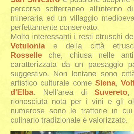
percorso sotterraneo all'interno d
mineraria ed un villaggio medioeva
perfettamente conservato.
Molto interessanti i resti etruschi del
Vetulonia
e della città etrusc
Rosselle
che, chiusa nelle ant
caratterizzata da un paesaggio pa
suggestivo. Non lontane sono città
artistico culturale come
Siena
,
Vol
d'Elba
. Nell'area di
Suvereto
,
rionosciuta nota per i vini e gli oli
numerose sono le trattorie in cui 
culinario tradizionale è valorizzato.