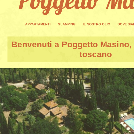
APPARTAMENTI
GLAMPING
IL NOSTRO OLIO
DOVE SI
Benvenuti a
Poggetto Masino
,
toscano