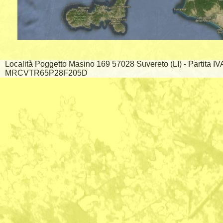
Località Poggetto Masino 169 57028 Suvereto (LI) - Partita I
MRCVTR65P28F205D