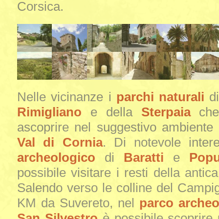
Corsica.
Nelle vicinanze i
parchi naturali
d
Rimigliano
e della
Sterpaia
che 
ascoprire nel suggestivo ambiente 
Val di Cornia
. Di notevole inter
archeologico
di
Baratti
e
Popu
possibile visitare i resti della antica
Salendo verso le colline del Campig
KM da Suvereto, nel
parco archeo
San Silvestro
è possibile scoprire