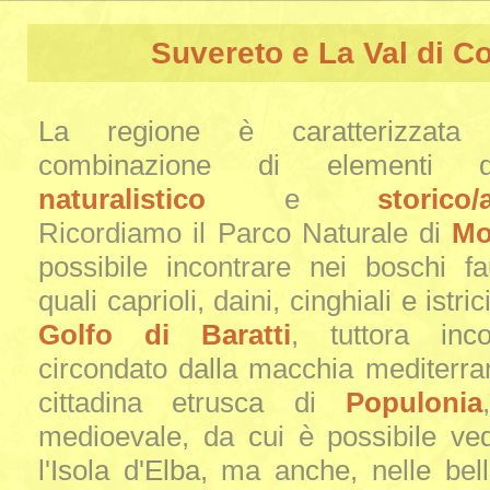
Suvereto e La Val di C
La regione è caratterizzata 
combinazione di elementi d
naturalistico
e
storico/
Ricordiamo il Parco Naturale di
Mo
possibile incontrare nei boschi fa
quali caprioli, daini, cinghiali e istric
Golfo di Baratti
, tuttora inc
circondato dalla macchia mediterran
cittadina etrusca di
Populonia
medioevale, da cui è possibile ve
l'Isola d'Elba, ma anche, nelle bell