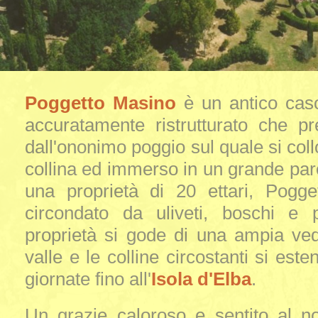
Poggetto Masino
è un antico caso
accuratamente ristrutturato che p
dall'ononimo poggio sul quale si coll
collina ed immerso in un grande parc
una proprietà di 20 ettari, Pogg
circondato da uliveti, boschi e p
proprietà si gode di una ampia ved
valle e le colline circostanti si este
giornate fino all'
Isola d'Elba
.
Un grazie caloroso e sentito al n