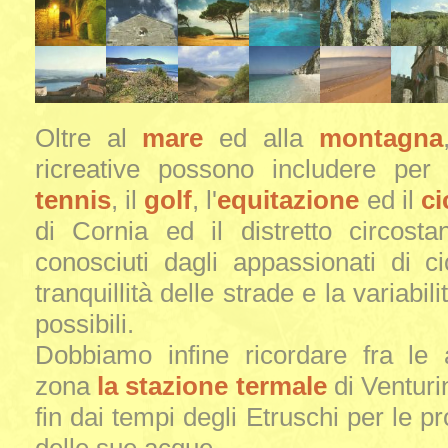
Oltre al
mare
ed alla
montagna
ricreative possono includere per g
tennis
, il
golf
, l'
equitazione
ed il
ci
di Cornia ed il distretto circost
conosciuti dagli appassionati di c
tranquillità delle strade e la variabil
possibili.
Dobbiamo infine ricordare fra le 
zona
la stazione termale
di Venturi
fin dai tempi degli Etruschi per le pr