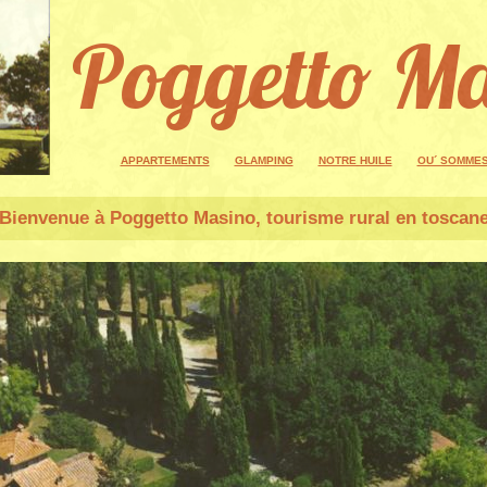
Poggetto M
APPARTEMENTS
GLAMPING
NOTRE HUILE
OU´ SOMME
Bienvenue à
Poggetto Masino
, tourisme rural en toscan