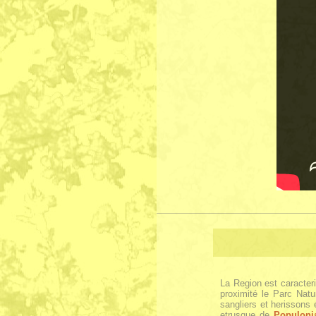
La Region est caracter
proximité le Parc Natu
sangliers et herissons
etrusque de
Populoni