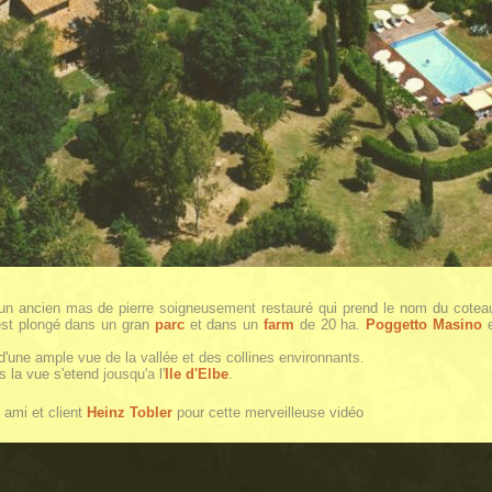
un ancien mas de pierre soigneusement restauré qui prend le nom du coteau s
est plongé dans un gran
parc
et dans un
farm
de 20 ha.
Poggetto Masino
e
 d'une ample vue de la vallée et des collines environnants.
 la vue s'etend jousqu'a l'
Ile d'Elbe
.
 ami et client
Heinz Tobler
pour cette merveilleuse vidéo