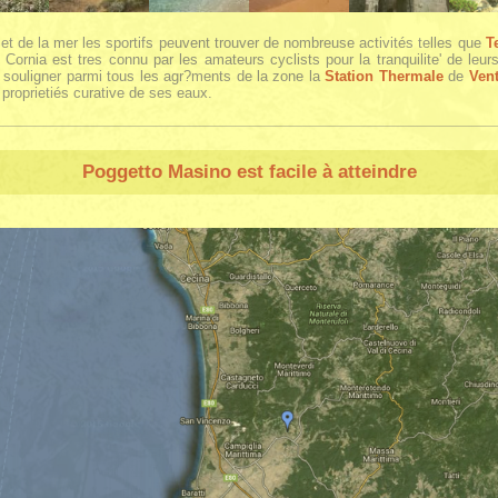
 et de la mer les sportifs peuvent trouver de nombreuse activités telles que
T
 Cornia est tres connu par les amateurs cyclists pour la tranquilite' de leurs
souligner parmi tous les agr?ments de la zone la
Station Thermale
de
Vent
proprietiés curative de ses eaux.
Poggetto Masino
est facile à atteindre