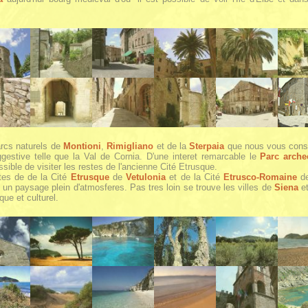
arcs naturels de
Montioni
,
Rimigliano
et de la
Sterpaia
que nous vous conse
estive telle que la Val de Cornia. D'une interet remarcable le
Parc arche
ossible de visiter les restes de l'ancienne Cité Etrusque.
stes de de la Cité
Etrusque
de
Vetulonia
et de la Cité
Etrusco-Romaine
d
un paysage plein d'atmosferes. Pas tres loin se trouve les villes de
Siena
e
ique et culturel.