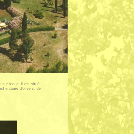
ur lequel il est situé.
st entouré d'olivers, de