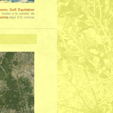
ennis
,
Golf
,
Equitation
 routes e la variete' de
urina
deja' tr?s connue