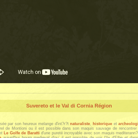
Suvereto et le Val di Cornia Région
isée par son heureux melange d'int?r?t
naturaliste
,
historique
et
archeolog
rel de Montioni ou il est possible dans son maquis sauvage de rencontrer
 et
Le Golfe de Baratti
d'une pureté incroyable avec son maquis mediterann?e 
a
aujurd'hui bourg medieval d'ou´ il est possible de voir l'Ile d'Elbe et dan