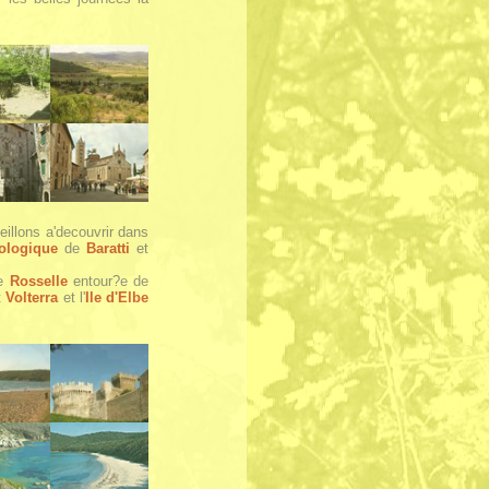
illons a'decouvrir dans
ologique
de
Baratti
et
e
Rosselle
entour?e de
t
Volterra
et l'
Ile d'Elbe