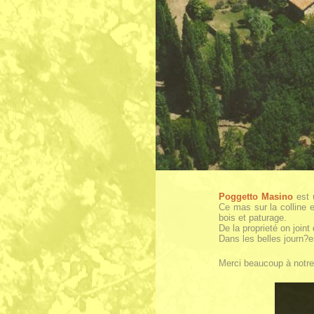
Poggetto Masino
est 
Ce mas sur la colline 
bois et paturage.
De la proprieté on joint
Dans les belles journ?es
Merci beaucoup à notre