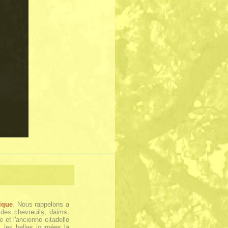
ique
. Nous rappelons a
 des chevreuils, daims,
et l'ancienne citadelle
s les belles journées la