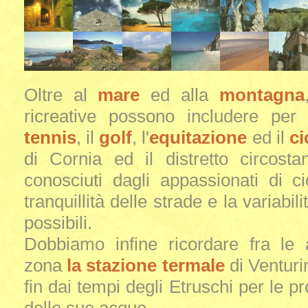
Oltre al
mare
ed alla
montagna
ricreative possono includere per g
tennis
, il
golf
, l'
equitazione
ed il
ci
di Cornia ed il distretto circost
conosciuti dagli appassionati di c
tranquillità delle strade e la variabil
possibili.
Dobbiamo infine ricordare fra le 
zona
la stazione termale
di Venturi
fin dai tempi degli Etruschi per le pr