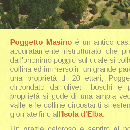
Poggetto Masino
è un antico caso
accuratamente ristrutturato che p
dall'ononimo poggio sul quale si coll
collina ed immerso in un grande parc
una proprietà di 20 ettari, Pogg
circondato da uliveti, boschi e p
proprietà si gode di una ampia ved
valle e le colline circostanti si este
giornate fino all'
Isola d'Elba
.
Un grazie caloroso e sentito al n