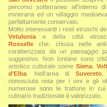
percorso sotterraneo all'interno d
mineraria ed un villaggio medioeva
perfettamente conservato.
Molto interessanti i resti etruschi del
Vetulonia
e della città etrusc
Rosselle
che, chiusa nelle ant
caratterizzata da un paesaggio pa
suggestivo. Non lontane sono città
artistico culturale come
Siena
,
Vol
d'Elba
. Nell'area di
Suvereto
,
rionosciuta nota per i vini e gli oli
numerose sono le trattorie in cui 
culinario tradizionale è valorizzato.