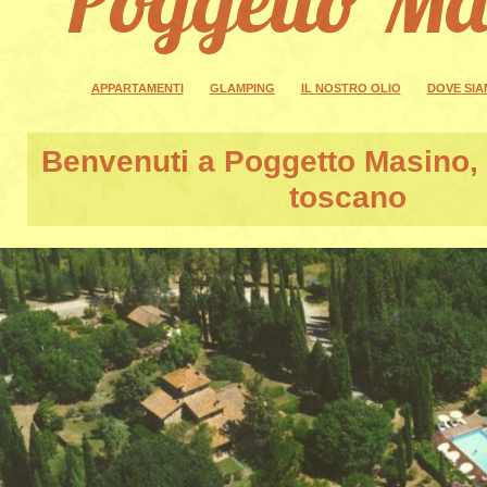
APPARTAMENTI
GLAMPING
IL NOSTRO OLIO
DOVE SI
Benvenuti a
Poggetto Masino
,
toscano