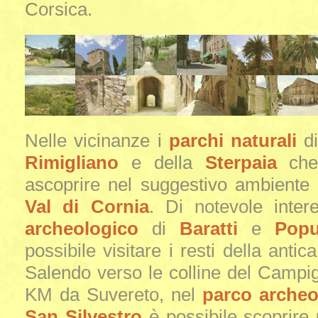
Corsica.
Nelle vicinanze i
parchi naturali
d
Rimigliano
e della
Sterpaia
che 
ascoprire nel suggestivo ambiente 
Val di Cornia
. Di notevole inter
archeologico
di
Baratti
e
Popu
possibile visitare i resti della antica
Salendo verso le colline del Campig
KM da Suvereto, nel
parco archeo
San Silvestro
è possibile scoprire