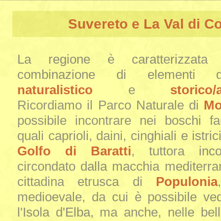
Suvereto e La Val di C
La regione è caratterizzata 
combinazione di elementi d
naturalistico
e
storico/
Ricordiamo il Parco Naturale di
Mo
possibile incontrare nei boschi fa
quali caprioli, daini, cinghiali e istric
Golfo di Baratti
, tuttora inc
circondato dalla macchia mediterran
cittadina etrusca di
Populonia
medioevale, da cui è possibile ve
l'Isola d'Elba, ma anche, nelle bell