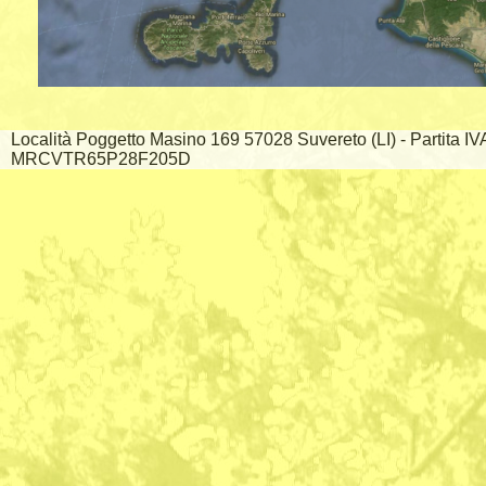
Località Poggetto Masino 169 57028 Suvereto (LI) - Partita I
MRCVTR65P28F205D